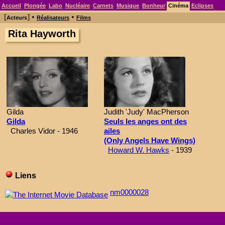
Accueil
Plongée
Labo
Nucléaire
Carnets
Musique
Bonheur
Cinéma
Eclipses
[
] •
•
Acteurs
Réalisateurs
Films
Rita Hayworth
Gilda
Judith 'Judy' MacPherson
Gilda
Seuls les anges ont des
Charles Vidor - 1946
ailes
(Only Angels Have Wings)
Howard W. Hawks
- 1939
Liens
nm0000028