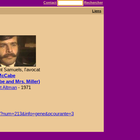
Contact
Rechercher
Liens
t Samuels, l'avocat
McCabe
e and Mrs. Miller)
t Altman
- 1971
sp?num=213&info=gene&pcourante=3