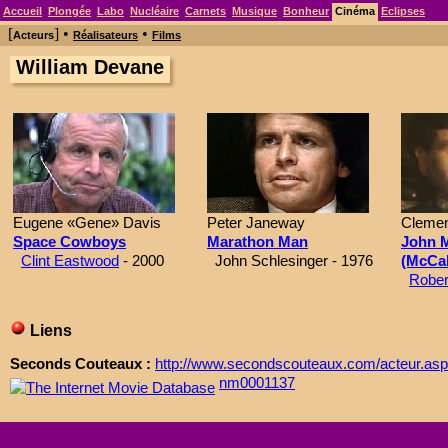
Accueil
Plongée
Labo
Nucléaire
Carnets
Musique
Bonheur
Cinéma
Eclipses
[
] •
•
Acteurs
Réalisateurs
Films
William Devane
Eugene «Gene» Davis
Peter Janeway
Clemen
Space Cowboys
Marathon Man
John 
Clint Eastwood
- 2000
John Schlesinger - 1976
(McCab
Rober
Liens
Seconds Couteaux :
http://www.secondscouteaux.com/acteur.a
nm0001137