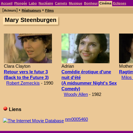
Accueil
Plongée
Labo
Nucléaire
Carnets
Musique
Bonheur
Cinéma
Eclipses
[
] •
•
Acteurs
Réalisateurs
Films
Mary Steenburgen
Clara Clayton
Adrian
Mother
Retour vers le futur 3
Comédie érotique d'une
Ragti
(Back to the Future 3)
nuit d'été
Milos
Robert Zemeckis
- 1990
(A midsummer Night's Sex
Comedy)
Woody Allen
- 1982
Liens
nm0005460