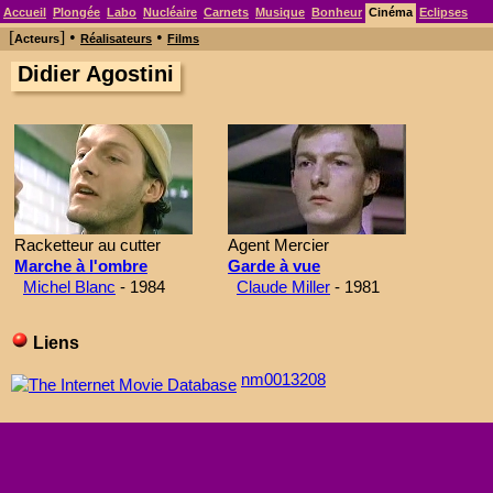
Accueil
Plongée
Labo
Nucléaire
Carnets
Musique
Bonheur
Cinéma
Eclipses
[
] •
•
Acteurs
Réalisateurs
Films
Didier Agostini
Racketteur au cutter
Agent Mercier
Marche à l'ombre
Garde à vue
Michel Blanc
- 1984
Claude Miller
- 1981
Liens
nm0013208