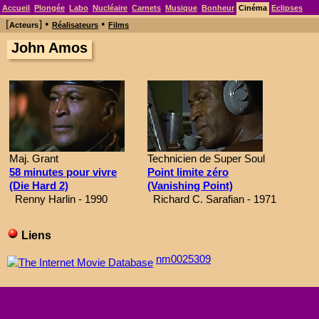
Accueil
Plongée
Labo
Nucléaire
Carnets
Musique
Bonheur
Cinéma
Eclipses
[
] •
•
Acteurs
Réalisateurs
Films
John Amos
Maj. Grant
Technicien de Super Soul
58 minutes pour vivre
Point limite zéro
(Die Hard 2)
(Vanishing Point)
Renny Harlin - 1990
Richard C. Sarafian - 1971
Liens
nm0025309