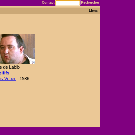
Contact
Rechercher
Liens
 de Labib
itifs
is Veber
- 1986