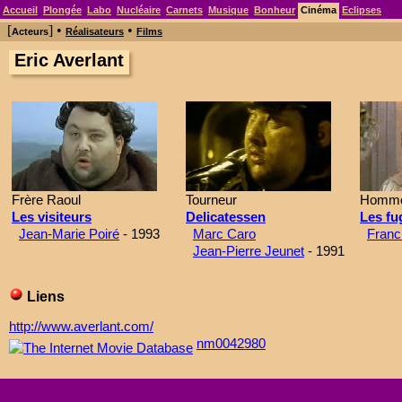
Accueil
Plongée
Labo
Nucléaire
Carnets
Musique
Bonheur
Cinéma
Eclipses
[
] •
•
Acteurs
Réalisateurs
Films
Eric Averlant
Frère Raoul
Tourneur
Homme
Les visiteurs
Delicatessen
Les fug
Jean-Marie Poiré
- 1993
Marc Caro
Franc
Jean-Pierre Jeunet
- 1991
Liens
http://www.averlant.com/
nm0042980