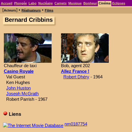
Accueil
Plongée
Labo
Nucléaire
Carnets
Musique
Bonheur
Cinéma
Eclipses
[
] •
•
Acteurs
Réalisateurs
Films
Bernard Cribbins
Chauffeur de taxi
Bob, agent 202
Casino Royale
Allez France !
Val Guest
Robert Dhéry
- 1964
Ken Hughes
John Huston
Joseph McGrath
Robert Parrish - 1967
Liens
nm0187754