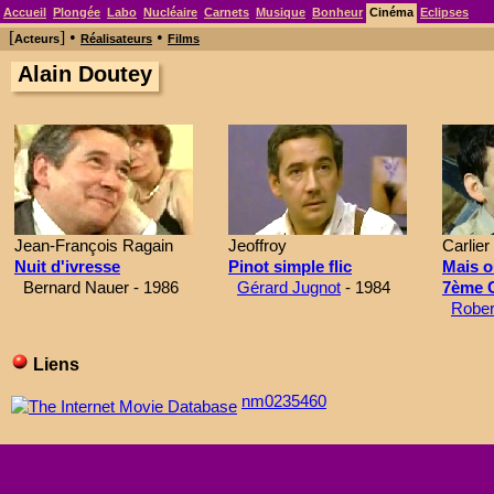
Accueil
Plongée
Labo
Nucléaire
Carnets
Musique
Bonheur
Cinéma
Eclipses
[
] •
•
Acteurs
Réalisateurs
Films
Alain Doutey
Jean-François Ragain
Jeoffroy
Carlier
Nuit d'ivresse
Pinot simple flic
Mais o
Bernard Nauer - 1986
Gérard Jugnot
- 1984
7ème 
Rober
Liens
nm0235460