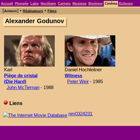
Accueil
Plongée
Labo
Nucléaire
Carnets
Musique
Bonheur
Cinéma
Eclipses
[
] •
•
Acteurs
Réalisateurs
Films
Alexander Godunov
Karl
Daniel Hochleitner
Piège de cristal
Witness
(Die Hard)
Peter Weir
- 1985
John McTiernan
- 1988
Liens
nm0324231