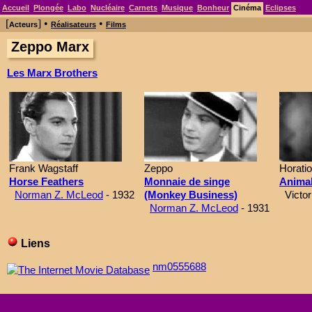
Accueil
Plongée
Labo
Nucléaire
Carnets
Musique
Bonheur
Cinéma
Eclipses
[
] •
•
Acteurs
Réalisateurs
Films
Zeppo Marx
Les Marx Brothers
Frank Wagstaff
Zeppo
Horati
Horse Feathers
Monnaie de singe
Animal
Norman Z. McLeod
- 1932
(Monkey Business)
Victor
Norman Z. McLeod
- 1931
Liens
nm0555688