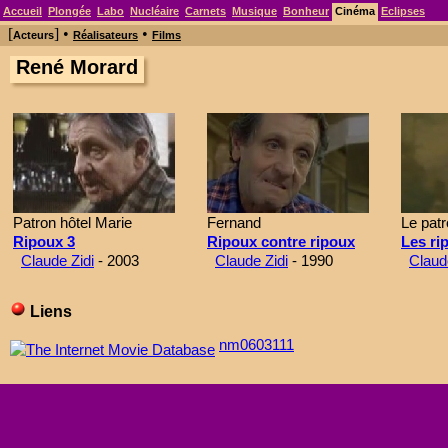
Accueil
Plongée
Labo
Nucléaire
Carnets
Musique
Bonheur
Cinéma
Eclipses
[
] •
•
Acteurs
Réalisateurs
Films
René Morard
Patron hôtel Marie
Fernand
Le patr
Ripoux 3
Ripoux contre ripoux
Les ri
Claude Zidi
- 2003
Claude Zidi
- 1990
Claud
Liens
nm0603111