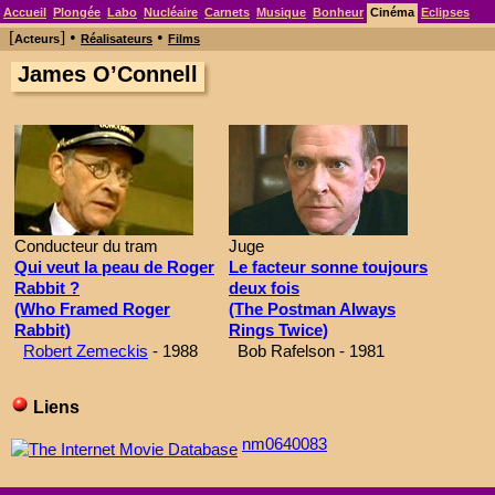
Accueil
Plongée
Labo
Nucléaire
Carnets
Musique
Bonheur
Cinéma
Eclipses
[
] •
•
Acteurs
Réalisateurs
Films
James O’Connell
Conducteur du tram
Juge
Qui veut la peau de Roger
Le facteur sonne toujours
Rabbit ?
deux fois
(Who Framed Roger
(The Postman Always
Rabbit)
Rings Twice)
Robert Zemeckis
- 1988
Bob Rafelson - 1981
Liens
nm0640083