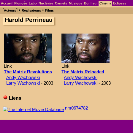
Accueil
Plongée
Labo
Nucléaire
Carnets
Musique
Bonheur
Cinéma
Eclipses
[
] •
•
Acteurs
Réalisateurs
Films
Harold Perrineau
Link
Link
The Matrix Revolutions
The Matrix Reloaded
Andy Wachowski
Andy Wachowski
Larry Wachowski
- 2003
Larry Wachowski
- 2003
Liens
nm0674782