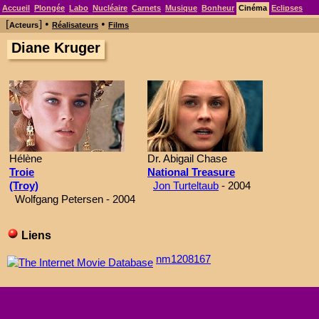
Accueil
Plongée
Labo
Nucléaire
Carnets
Musique
Bonheur
Cinéma
Eclipses
[
] •
•
Acteurs
Réalisateurs
Films
Diane Kruger
Hélène
Dr. Abigail Chase
Troie
National Treasure
(Troy)
Jon Turteltaub
- 2004
Wolfgang Petersen - 2004
Liens
nm1208167