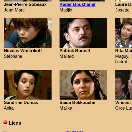
Jean-Pierre Sobeaux
Kader Boukhanef
Laure Du
Jean-Marc
Madjid
Josette
Nicolas Wostrikoff
Patrick Bonnel
Rita Ma
Stéphane
Mallard
Maguy, l
bistrot
Sandrine Dumas
Saïda Bekkouche
Vincent
Anita
Malika
Gros Lu
Liens