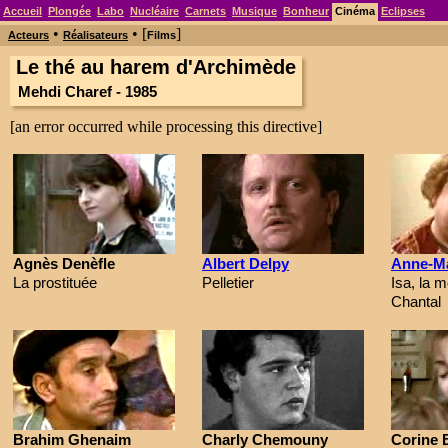
Accueil
Plongée
Labo
Nucléaire
Carnets
Musique
Bonheur
Cinéma
Eclipses
•
• [
]
Acteurs
Réalisateurs
Films
Le thé au harem d'Archimède
Mehdi Charef - 1985
[an error occurred while processing this directive]
Agnès Denèfle
Albert Delpy
Anne-Ma
La prostituée
Pelletier
Isa, la m
Chantal
Brahim Ghenaim
Charly Chemouny
Corine 