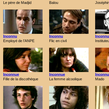
Le père de Madjid
Balou
Joséphi
Inconnu
Inconnu
Inconnu
Employé de l’ANPE
Flic en civil
Institute
Inconnue
Inconnue
Inconnu
Fille de la discothèque
La femme alcoolique
Mado