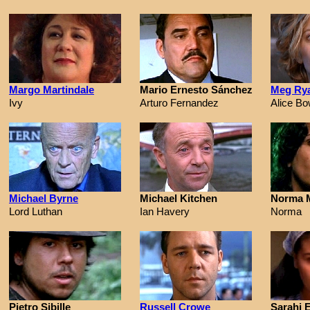
Margo Martindale
Mario Ernesto Sánchez
Meg Ry
Ivy
Arturo Fernandez
Alice B
Michael Byrne
Michael Kitchen
Norma M
Lord Luthan
Ian Havery
Norma
Pietro Sibille
Russell Crowe
Sarahi 