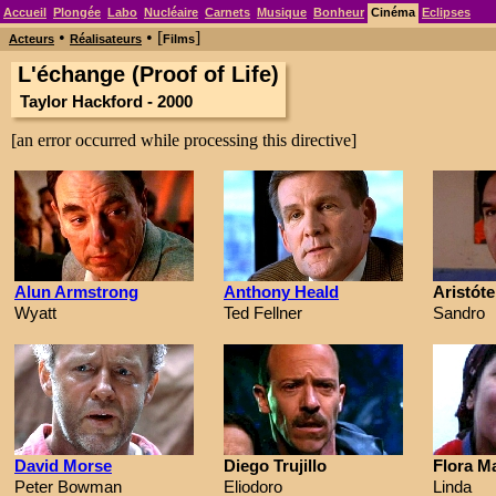
Accueil
Plongée
Labo
Nucléaire
Carnets
Musique
Bonheur
Cinéma
Eclipses
•
• [
]
Acteurs
Réalisateurs
Films
L'échange (Proof of Life)
Taylor Hackford - 2000
[an error occurred while processing this directive]
Alun Armstrong
Anthony Heald
Aristóte
Wyatt
Ted Fellner
Sandro
David Morse
Diego Trujillo
Flora M
Peter Bowman
Eliodoro
Linda