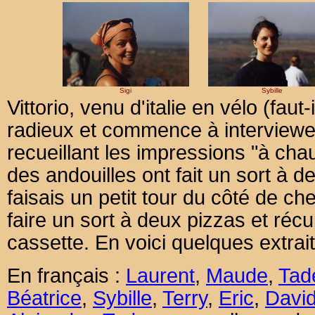
Sigi
Sybille
Vittorio, venu d'italie en vélo (faut-
radieux et commence à interviewe
recueillant les impressions "à chau
des andouilles ont fait un sort à d
faisais un petit tour du côté de che
faire un sort à deux pizzas et réc
cassette. En voici quelques extrait
En français :
Laurent
,
Maude
,
Tad
Béatrice
,
Sybille
,
Terry
,
Eric
,
Davi