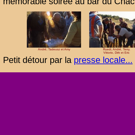
mémorable soirée au bar du Chac
André, Tadeusz et Amy
Ruedi, André, Terry,
Vittorio, Dirk et Eric
Petit détour par la
presse locale...