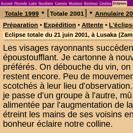
Accueil
Plongée
Labo
Nucléaire
Carnets
Musique
Bonheur
Cinéma
Eclipses
• [
] •
Totale 1999
Totale 2001
Annulaire 2
Préparation
•
Expédition
•
Attente
•
L'éclips
Eclipse totale du 21 juin 2001, à Lusaka (Za
Les visages rayonnants succèden
époustoufflant. Je cartonne à n
préférés. On débouche du vin, on 
restent encore. Peu de mouvemen
scotchés à leur lieu d'observation
je passe d'un groupe à l'autre, mû 
alimentée par l'augmentation de l
étreint les mains de ses voisins en
bonheur éclaire notre colline.