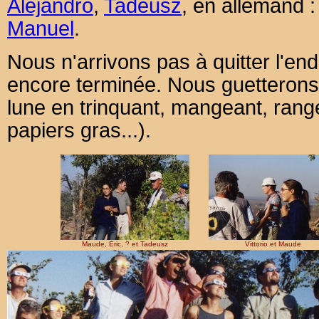
Alejandro
,
Tadeusz
, en allemand 
Manuel
.
Nous n'arrivons pas à quitter l'endr
encore terminée. Nous guetterons l
lune en trinquant, mangeant, range
papiers gras...).
Maude, Eric, ? et Tadeusz
Vittorio et Maude