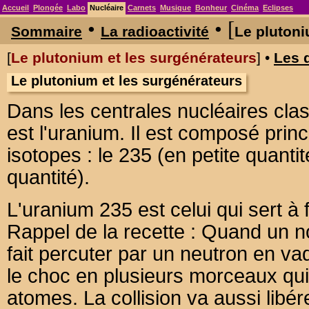
Accueil
Plongée
Labo
Nucléaire
Carnets
Musique
Bonheur
Cinéma
Eclipses
•
• [
Sommaire
La radioactivité
Le pluton
[
Le plutonium et les surgénérateurs
] •
Les 
Le plutonium et les surgénérateurs
Dans les centrales nucléaires cla
est l'uranium. Il est composé pri
isotopes : le 235 (en petite quant
quantité).
L'uranium 235 est celui qui sert à 
Rappel de la recette : Quand un 
fait percuter par un neutron en vad
le choc en plusieurs morceaux qui
atomes. La collision va aussi libé